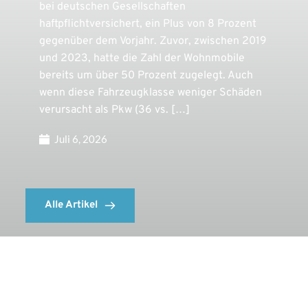
bei deutschen Gesellschaften
haftpflichtversichert, ein Plus von 8 Prozent
gegenüber dem Vorjahr. Zuvor, zwischen 2019
und 2023, hatte die Zahl der Wohnmobile
bereits um über 50 Prozent zugelegt. Auch
wenn diese Fahrzeugklasse weniger Schäden
verursacht als Pkw (36 vs. […]
Juli 6, 2026
Alle Artikel