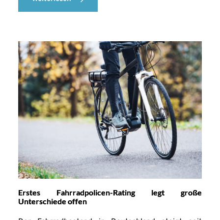
Erstes Fahrradpolicen-Rating legt große
Unterschiede offen