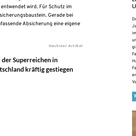
U
 entwendet wird. Für Schutz im
rsicherungsbaustein. Gerade bei
De
mfassende Absicherung eine eigene
Ja
i
u
Nächster Artikel
gi
F
 der Superreichen in
H
schland kräftig gestiegen
Fa
e
V