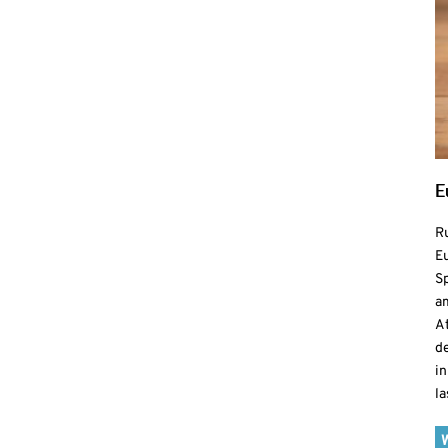
E
R
Eu
S
a
At
de
in
la