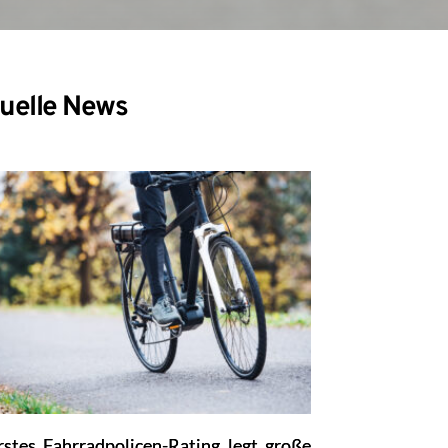
uelle News
rstes Fahrradpolicen-Rating legt große