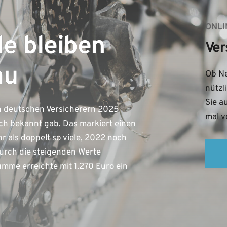
ONLI
le bleiben
Ver
au
Ob Ne
nützl
Sie a
n deutschen Versicherern 2025
mal v
h bekannt gab. Das markiert einen
r als doppelt so viele, 2022 noch
durch die steigenden Werte
umme erreichte mit 1.270 Euro ein