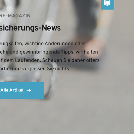
NE-MAGAZIN
sicherungs-News
uigkeiten, wichtige Änderungen oder 
iche und gewinnbringende Tipps, wir halten 
uf dem Laufenden. Schauen Sie daher öfters 
orbei und verpassen Sie nichts.
Alle Artikel