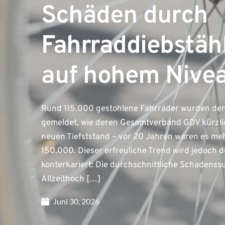
Schäden durch
Fahrraddiebstäh
auf hohem Nive
Rund 115.000 gestohlene Fahrräder wurden de
gemeldet, wie deren Gesamtverband GDV kürzlic
neuen Tiefststand – vor 20 Jahren waren es meh
150.000. Dieser erfreuliche Trend wird jedoch 
konterkariert: Die durchschnittliche Schadenss
Allzeithoch […]
Juni 30, 2026